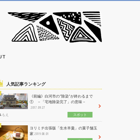
UT
人気記事ランキング
《前編》白河市の“除染”が終わるまで
① －「宅地除染完了」の意味－
2017.09.27
もえ
スポット
ヨリミチ出張版「生水羊羹」の菓子舗玉
家
2019.08.01