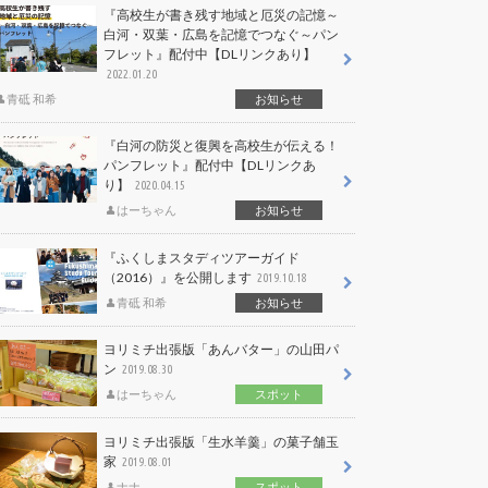
『高校生が書き残す地域と厄災の記憶～
白河・双葉・広島を記憶でつなぐ～パン
フレット』配付中【DLリンクあり】
2022.01.20
青砥 和希
お知らせ
『白河の防災と復興を高校生が伝える！
パンフレット』配付中【DLリンクあ
り】
2020.04.15
はーちゃん
お知らせ
『ふくしまスタディツアーガイド
（2016）』を公開します
2019.10.18
青砥 和希
お知らせ
ヨリミチ出張版「あんバター」の山田パ
ン
2019.08.30
はーちゃん
スポット
ヨリミチ出張版「生水羊羹」の菓子舗玉
家
2019.08.01
ナナ
スポット