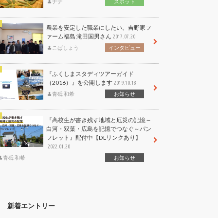
ナナ
スポット
農業を安定した職業にしたい。吉野家フ
ァーム福島 滝田国男さん
2017.07.20
こばしょう
インタビュー
『ふくしまスタディツアーガイド
（2016）』を公開します
2019.10.18
青砥 和希
お知らせ
『高校生が書き残す地域と厄災の記憶～
白河・双葉・広島を記憶でつなぐ～パン
フレット』配付中【DLリンクあり】
2022.01.20
青砥 和希
お知らせ
新着エントリー