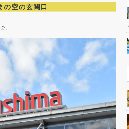
まの空の玄関口
０分。