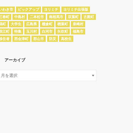
いわき市
ピックアップ
ヨリミチ
ヨリミチ出張版
三春町
中島村
二本松市
南相馬市
双葉町
古殿町
塙町
大学生
広島県
棚倉町
楢葉町
泉崎村
浪江町
特集
玉川村
白河市
矢吹町
福島市
移住者
西会津町
郡山市
防災
高校生
アーカイブ