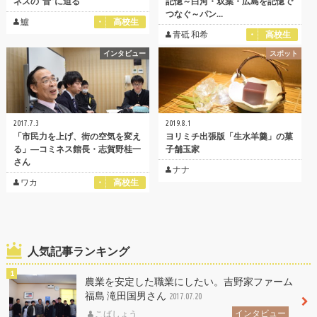
ネスの”音”に迫る
記憶～白河・双葉・広島を記憶で
つなぐ～パン…
鱸
高校生
青砥 和希
高校生
インタビュー
スポット
2017.7.3
2019.8.1
「市民力を上げ、街の空気を変え
ヨリミチ出張版「生水羊羹」の菓
る」―コミネス館長・志賀野桂一
子舗玉家
さん
ナナ
ワカ
高校生
人気記事ランキング
農業を安定した職業にしたい。吉野家ファーム
福島 滝田国男さん
2017.07.20
インタビュー
こばしょう