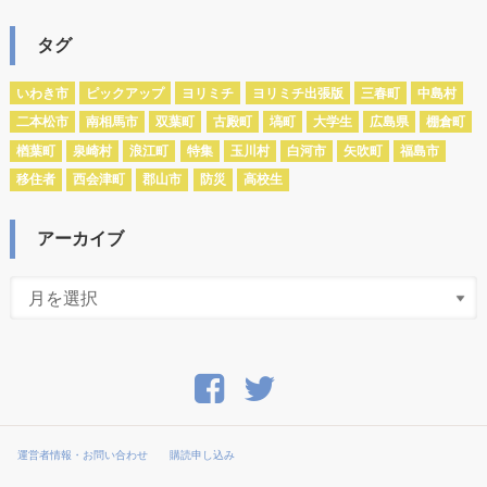
タグ
いわき市
ピックアップ
ヨリミチ
ヨリミチ出張版
三春町
中島村
二本松市
南相馬市
双葉町
古殿町
塙町
大学生
広島県
棚倉町
楢葉町
泉崎村
浪江町
特集
玉川村
白河市
矢吹町
福島市
移住者
西会津町
郡山市
防災
高校生
アーカイブ
運営者情報・お問い合わせ
購読申し込み