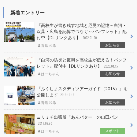
新着エントリー
『高校生が書き残す地域と厄災の記憶～白河・
双葉・広島を記憶でつなぐ～パンフレット』配
付中【DLリンクあり】
2022.01.20
お知らせ
青砥 和希
『白河の防災と復興を高校生が伝える！パンフ
レット』配付中【DLリンクあり】
2020.04.15
お知らせ
はーちゃん
『ふくしまスタディツアーガイド（2016）』を
公開します
2019.10.18
お知らせ
青砥 和希
ヨリミチ出張版「あんバター」の山田パン
2019.08.30
スポット
はーちゃん