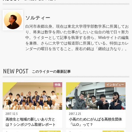
ソルティー
白河市表郷出身。現在は東北大学理学部数学系に所属してお
り、将来は数学を用いた仕事がしたいと仙台の地で日々努力
中。ライターとして記事を執筆する傍ら、Webサイトの編集
を兼務、さらに大学では報道部に所属している。特技はカレ
ンダーの曜日を当てること。座右の銘は「継続は力なり」。
NEW POST
このライターの最新記事
特集
インタビュー
2017.12.5
2017.2.25
高校生と地域の新しいあり方と
小高のためにがんばる高校生団体
は？ シンポジウム取材レポート
「LLO」って？