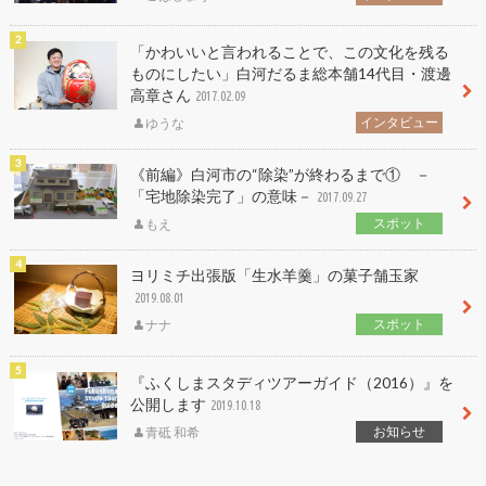
「かわいいと言われることで、この文化を残る
ものにしたい」白河だるま総本舗14代目・渡邊
高章さん
2017.02.09
インタビュー
ゆうな
《前編》白河市の“除染”が終わるまで① －
「宅地除染完了」の意味－
2017.09.27
スポット
もえ
ヨリミチ出張版「生水羊羹」の菓子舗玉家
2019.08.01
スポット
ナナ
『ふくしまスタディツアーガイド（2016）』を
公開します
2019.10.18
お知らせ
青砥 和希