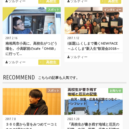
ソルティー
高校生
ソルティー
高校生
スポット
インタビュー
2017.2.16
2017.1.12
南相馬市小高に、高校生がつどう
(仮題)ふくしまで働くNEW FACE
場を。 小高駅前のcafe「OMSB」
～ふくしま"新入生"歓迎会2018～
に行って…
ソルティー
ソルティー
高校生
RECOMMEND
こちらの記事も人気です。
スポット
お知らせ
2017.7.8
2022.1.20
３６０度から音をみつめてーコミ
『高校生が書き残す地域と厄災の