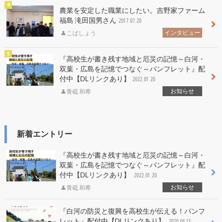
農業を安定した職業にしたい。吉野家ファーム
福島 滝田国男さん
2017.07.20
インタビュー
こばしょう
『高校生が書き残す地域と厄災の記憶～白河・
双葉・広島を記憶でつなぐ～パンフレット』配
付中【DLリンクあり】
2022.01.20
お知らせ
青砥 和希
新着エントリー
『高校生が書き残す地域と厄災の記憶～白河・
双葉・広島を記憶でつなぐ～パンフレット』配
付中【DLリンクあり】
2022.01.20
お知らせ
青砥 和希
『白河の防災と復興を高校生が伝える！パンフ
レット』配付中【DLリンクあり】
2020.04.15