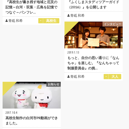
『高校生が書き残す地域と厄災の
『ふくしまスタディツアーガイド
記憶～白河・双葉・広島を記憶で
（2016）』を公開します
つなぐ～パンフレ…
青砥 和希
青砥 和希
高校生
インタビュー
2019.1.13
もっと、自分の思い通りに「なん
ちゃ」を楽しむ。『なんちゃって
制服委員会』の挑…
青砥 和希
大人
お知らせ
2017.10.4
高校生制作の白河市PR動画ができ
ました。