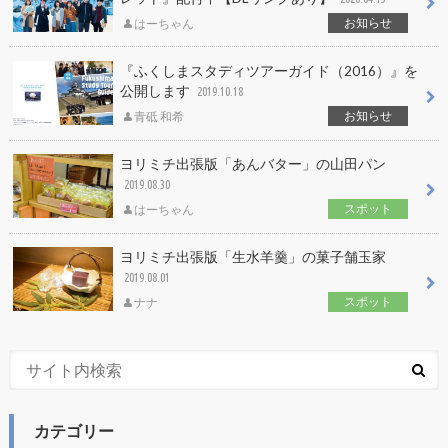
お知らせ
はーちゃん
『ふくしまスタディツアーガイド（2016）』を
公開します
2019.10.18
お知らせ
青砥 和希
ヨリミチ出張版「あんバター」の山田パン
2019.08.30
スポット
はーちゃん
ヨリミチ出張版「生水羊羹」の菓子舗玉家
2019.08.01
スポット
ナナ
カテゴリー