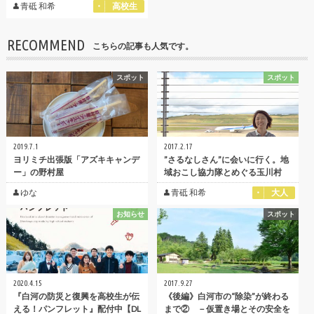
青砥 和希
高校生
RECOMMEND
こちらの記事も人気です。
スポット
スポット
2019.7.1
2017.2.17
ヨリミチ出張版「アズキキャンデ
”さるなしさん”に会いに行く。地
ー」の野村屋
域おこし協力隊とめぐる玉川村
ゆな
青砥 和希
大人
お知らせ
スポット
2020.4.15
2017.9.27
『白河の防災と復興を高校生が伝
《後編》白河市の“除染”が終わる
える！パンフレット』配付中【DL
まで② －仮置き場とその安全を