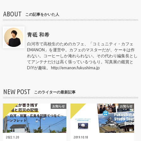
ABOUT
この記事をかいた人
青砥 和希
白河市で高校生のためのカフェ、「コミュニティ・カフェ
EMANON」を運営中。カフェのマスターだが、ケーキは作
れない。コーヒーしか淹れられない。その代わり編集長とし
てアンテナだけは高く張っているつもり。写真展の鑑賞と
DIYが趣味。 http://emanon.fukushima.jp
NEW POST
このライターの最新記事
お知らせ
お知らせ
2022.1.20
2019.10.18