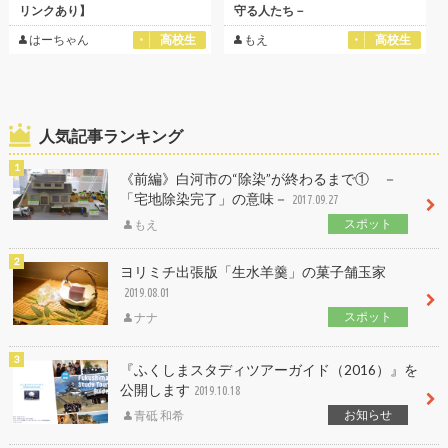
リンクあり】
守る人たち－
はーちゃん
高校生
もえ
高校生
人気記事ランキング
《前編》白河市の“除染”が終わるまで① －
「宅地除染完了」の意味－
2017.09.27
スポット
もえ
ヨリミチ出張版「生水羊羹」の菓子舗玉家
2019.08.01
スポット
ナナ
『ふくしまスタディツアーガイド（2016）』を
公開します
2019.10.18
お知らせ
青砥 和希