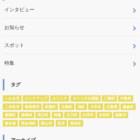
インタビュー
お知らせ
スポット
特集
タグ
いわき市
ピックアップ
ヨリミチ
ヨリミチ出張版
三春町
中島村
二本松市
南相馬市
双葉町
古殿町
塙町
大学生
広島県
棚倉町
楢葉町
泉崎村
浪江町
特集
玉川村
白河市
矢吹町
福島市
移住者
西会津町
郡山市
防災
高校生
アーカイブ