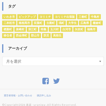
タグ
いわき市
ピックアップ
ヨリミチ
ヨリミチ出張版
三春町
中島村
二本松市
南相馬市
双葉町
古殿町
塙町
大学生
広島県
棚倉町
楢葉町
泉崎村
浪江町
特集
玉川村
白河市
矢吹町
福島市
移住者
西会津町
郡山市
防災
高校生
アーカイブ
運営者情報・お問い合わせ
購読申し込み
©Copyright2026
裏庭 -uraniwa-
.All Rights Reserved.