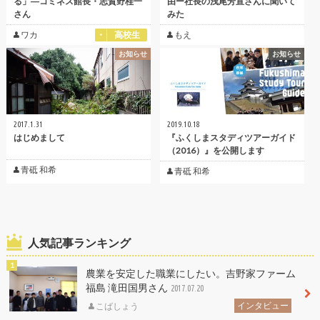
る」―コミネス館長・志賀野桂一
由ー社長の浅尾芳宣さんに聞いて
さん
みた
ワカ
高校生
もえ
お知らせ
お知らせ
2017.1.31
2019.10.18
はじめまして
『ふくしまスタディツアーガイド
（2016）』を公開します
青砥 和希
青砥 和希
人気記事ランキング
農業を安定した職業にしたい。吉野家ファーム
福島 滝田国男さん
2017.07.20
インタビュー
こばしょう