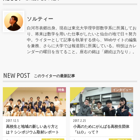
ソルティー
白河市表郷出身。現在は東北大学理学部数学系に所属してお
り、将来は数学を用いた仕事がしたいと仙台の地で日々努力
中。ライターとして記事を執筆する傍ら、Webサイトの編集
を兼務、さらに大学では報道部に所属している。特技はカレ
ンダーの曜日を当てること。座右の銘は「継続は力なり」。
NEW POST
このライターの最新記事
特集
インタビュー
2017.12.5
2017.2.25
高校生と地域の新しいあり方と
小高のためにがんばる高校生団体
は？ シンポジウム取材レポート
「LLO」って？