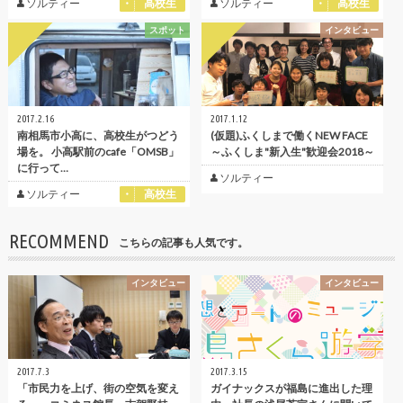
ソルティー
高校生
ソルティー
高校生
スポット
インタビュー
2017.2.16
2017.1.12
南相馬市小高に、高校生がつどう
(仮題)ふくしまで働くNEW FACE
場を。 小高駅前のcafe「OMSB」
～ふくしま"新入生"歓迎会2018～
に行って…
ソルティー
ソルティー
高校生
RECOMMEND
こちらの記事も人気です。
インタビュー
インタビュー
2017.7.3
2017.3.15
「市民力を上げ、街の空気を変え
ガイナックスが福島に進出した理