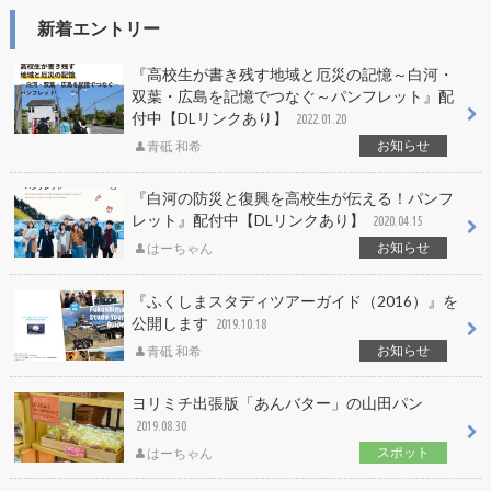
新着エントリー
『高校生が書き残す地域と厄災の記憶～白河・
双葉・広島を記憶でつなぐ～パンフレット』配
付中【DLリンクあり】
2022.01.20
お知らせ
青砥 和希
『白河の防災と復興を高校生が伝える！パンフ
レット』配付中【DLリンクあり】
2020.04.15
お知らせ
はーちゃん
『ふくしまスタディツアーガイド（2016）』を
公開します
2019.10.18
お知らせ
青砥 和希
ヨリミチ出張版「あんバター」の山田パン
2019.08.30
スポット
はーちゃん