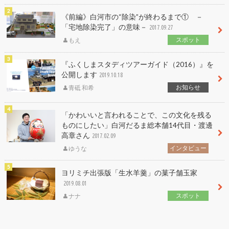
《前編》白河市の“除染”が終わるまで① －
「宅地除染完了」の意味－
2017.09.27
スポット
もえ
『ふくしまスタディツアーガイド（2016）』を
公開します
2019.10.18
お知らせ
青砥 和希
「かわいいと言われることで、この文化を残る
ものにしたい」白河だるま総本舗14代目・渡邊
高章さん
2017.02.09
インタビュー
ゆうな
ヨリミチ出張版「生水羊羹」の菓子舗玉家
2019.08.01
スポット
ナナ