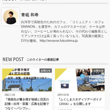
青砥 和希
白河市で高校生のためのカフェ、「コミュニティ・カフェ
EMANON」を運営中。カフェのマスターだが、ケーキは作
れない。コーヒーしか淹れられない。その代わり編集長とし
てアンテナだけは高く張っているつもり。写真展の鑑賞と
DIYが趣味。 http://emanon.fukushima.jp
NEW POST
このライターの最新記事
お知らせ
お知らせ
2022.1.20
2019.10.18
『高校生が書き残す地域と厄災の
『ふくしまスタディツアーガイド
記憶～白河・双葉・広島を記憶で
（2016）』を公開します
つなぐ～パンフレ…