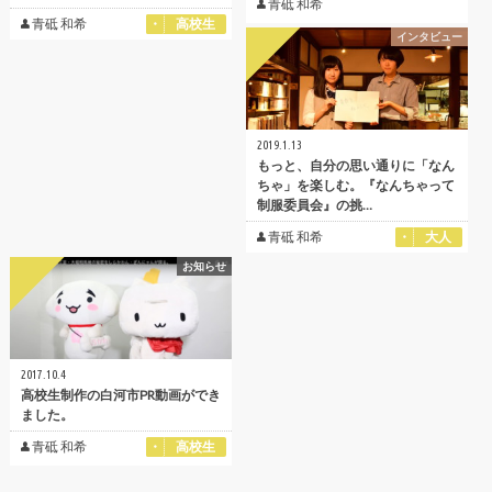
青砥 和希
青砥 和希
高校生
インタビュー
2019.1.13
もっと、自分の思い通りに「なん
ちゃ」を楽しむ。『なんちゃって
制服委員会』の挑…
青砥 和希
大人
お知らせ
2017.10.4
高校生制作の白河市PR動画ができ
ました。
青砥 和希
高校生