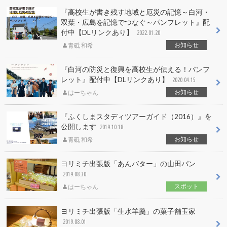
『高校生が書き残す地域と厄災の記憶～白河・
双葉・広島を記憶でつなぐ～パンフレット』配
付中【DLリンクあり】
2022.01.20
お知らせ
青砥 和希
『白河の防災と復興を高校生が伝える！パンフ
レット』配付中【DLリンクあり】
2020.04.15
お知らせ
はーちゃん
『ふくしまスタディツアーガイド（2016）』を
公開します
2019.10.18
お知らせ
青砥 和希
ヨリミチ出張版「あんバター」の山田パン
2019.08.30
スポット
はーちゃん
ヨリミチ出張版「生水羊羹」の菓子舗玉家
2019.08.01