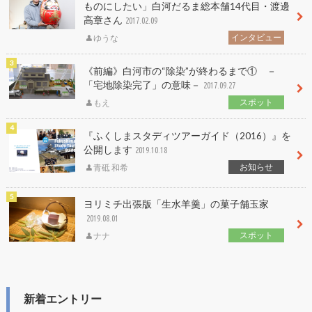
ものにしたい」白河だるま総本舗14代目・渡邊
高章さん
2017.02.09
インタビュー
ゆうな
《前編》白河市の“除染”が終わるまで① －
「宅地除染完了」の意味－
2017.09.27
スポット
もえ
『ふくしまスタディツアーガイド（2016）』を
公開します
2019.10.18
お知らせ
青砥 和希
ヨリミチ出張版「生水羊羹」の菓子舗玉家
2019.08.01
スポット
ナナ
新着エントリー