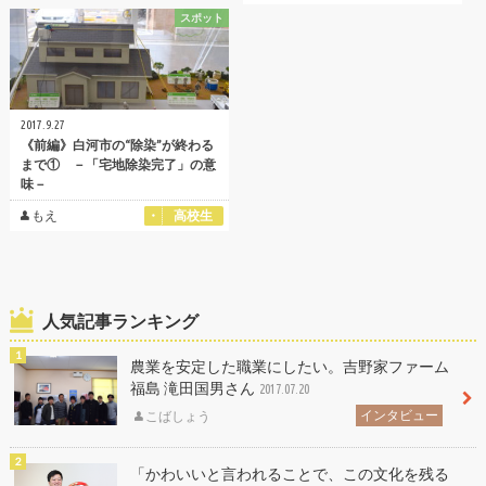
スポット
2017.9.27
《前編》白河市の“除染”が終わる
まで① －「宅地除染完了」の意
味－
もえ
高校生
人気記事ランキング
農業を安定した職業にしたい。吉野家ファーム
福島 滝田国男さん
2017.07.20
インタビュー
こばしょう
「かわいいと言われることで、この文化を残る