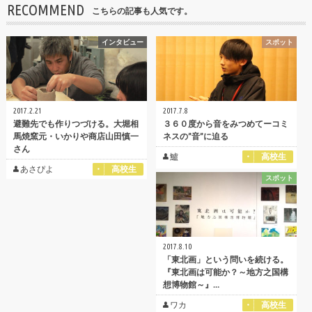
RECOMMEND
こちらの記事も人気です。
インタビュー
スポット
2017.2.21
2017.7.8
避難先でも作りつづける。大堀相
３６０度から音をみつめてーコミ
馬焼窯元・いかりや商店山田慎一
ネスの”音”に迫る
さん
鱸
高校生
あさぴよ
高校生
スポット
2017.8.10
「東北画」という問いを続ける。
『東北画は可能か？～地方之国構
想博物館～』…
ワカ
高校生