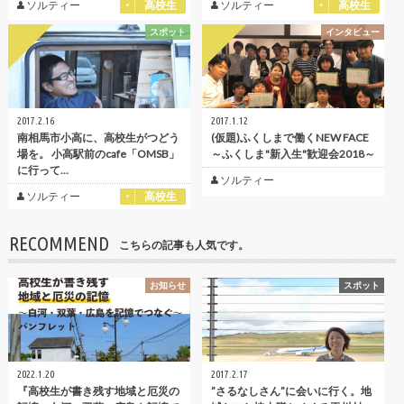
ソルティー
高校生
ソルティー
高校生
スポット
インタビュー
2017.2.16
2017.1.12
南相馬市小高に、高校生がつどう
(仮題)ふくしまで働くNEW FACE
場を。 小高駅前のcafe「OMSB」
～ふくしま"新入生"歓迎会2018～
に行って…
ソルティー
ソルティー
高校生
RECOMMEND
こちらの記事も人気です。
お知らせ
スポット
2022.1.20
2017.2.17
『高校生が書き残す地域と厄災の
”さるなしさん”に会いに行く。地