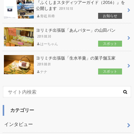
『ふくしまスタディツアーガイド（2016）』を
公開します
2019.10.18
お知らせ
青砥 和希
ヨリミチ出張版「あんバター」の山田パン
2019.08.30
スポット
はーちゃん
ヨリミチ出張版「生水羊羹」の菓子舗玉家
2019.08.01
スポット
ナナ
カテゴリー
インタビュー