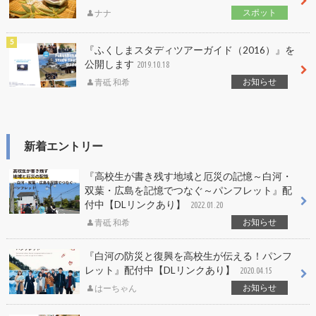
スポット
ナナ
『ふくしまスタディツアーガイド（2016）』を
公開します
2019.10.18
お知らせ
青砥 和希
新着エントリー
『高校生が書き残す地域と厄災の記憶～白河・
双葉・広島を記憶でつなぐ～パンフレット』配
付中【DLリンクあり】
2022.01.20
お知らせ
青砥 和希
『白河の防災と復興を高校生が伝える！パンフ
レット』配付中【DLリンクあり】
2020.04.15
お知らせ
はーちゃん