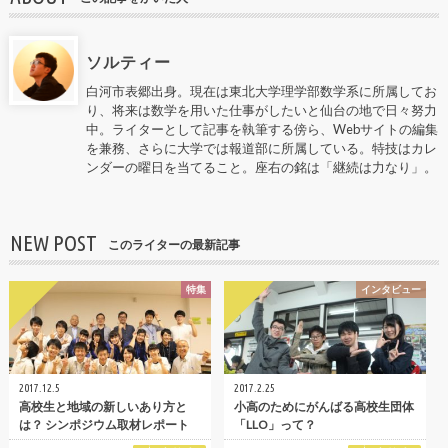
ソルティー
白河市表郷出身。現在は東北大学理学部数学系に所属してお
り、将来は数学を用いた仕事がしたいと仙台の地で日々努力
中。ライターとして記事を執筆する傍ら、Webサイトの編集
を兼務、さらに大学では報道部に所属している。特技はカレ
ンダーの曜日を当てること。座右の銘は「継続は力なり」。
NEW POST
このライターの最新記事
特集
インタビュー
2017.12.5
2017.2.25
高校生と地域の新しいあり方と
小高のためにがんばる高校生団体
は？ シンポジウム取材レポート
「LLO」って？