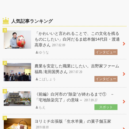
人気記事ランキング
「かわいいと言われることで、この文化を残る
ものにしたい」白河だるま総本舗14代目・渡邊
高章さん
2017.02.09
インタビュー
ゆうな
農業を安定した職業にしたい。吉野家ファーム
福島 滝田国男さん
2017.07.20
インタビュー
こばしょう
《前編》白河市の“除染”が終わるまで① －
「宅地除染完了」の意味－
2017.09.27
スポット
もえ
ヨリミチ出張版「生水羊羹」の菓子舗玉家
2019.08.01