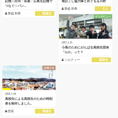
記憶～白河・双葉・広島を記憶で
域おこし協力隊とめぐる玉川村
つなぐ～パン…
青砥 和希
大人
青砥 和希
高校生
インタビュー
2017.2.25
小高のためにがんばる高校生団体
「LLO」って？
ソルティー
高校生
お知らせ
2018.3.30
高校生による高校生のための時刻
表を制作しました。
団長
高校生