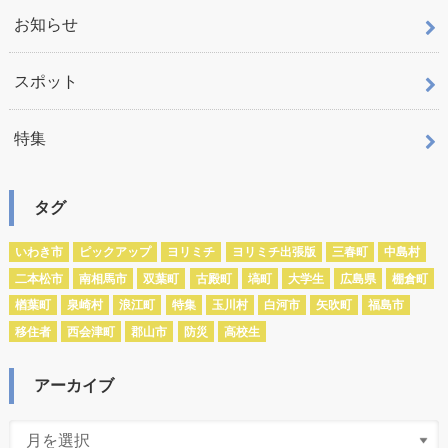
お知らせ
スポット
特集
タグ
いわき市
ピックアップ
ヨリミチ
ヨリミチ出張版
三春町
中島村
二本松市
南相馬市
双葉町
古殿町
塙町
大学生
広島県
棚倉町
楢葉町
泉崎村
浪江町
特集
玉川村
白河市
矢吹町
福島市
移住者
西会津町
郡山市
防災
高校生
アーカイブ