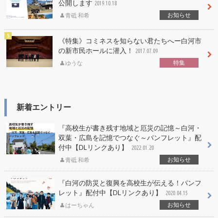
公開します
2019.10.18
お知らせ
青砥 和希
《特集》コミネスを知らない君たちへー白河市
の新市民ホールに潜入！
2017.07.09
特集
ゆうな
新着エントリー
『高校生が書き残す地域と厄災の記憶～白河・
双葉・広島を記憶でつなぐ～パンフレット』配
付中【DLリンクあり】
2022.01.20
お知らせ
青砥 和希
『白河の防災と復興を高校生が伝える！パンフ
レット』配付中【DLリンクあり】
2020.04.15
お知らせ
はーちゃん