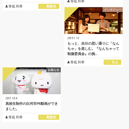
青砥 和希
青砥 和希
高校生
インタビュー
2019.1.13
もっと、自分の思い通りに「なん
ちゃ」を楽しむ。『なんちゃって
制服委員会』の挑…
青砥 和希
大人
お知らせ
2017.10.4
高校生制作の白河市PR動画ができ
ました。
青砥 和希
高校生