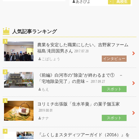
あさぴよ
高校生
人気記事ランキング
農業を安定した職業にしたい。吉野家ファーム
福島 滝田国男さん
2017.07.20
インタビュー
こばしょう
《前編》白河市の“除染”が終わるまで① －
「宅地除染完了」の意味－
2017.09.27
スポット
もえ
ヨリミチ出張版「生水羊羹」の菓子舗玉家
2019.08.01
スポット
ナナ
『ふくしまスタディツアーガイド（2016）』を