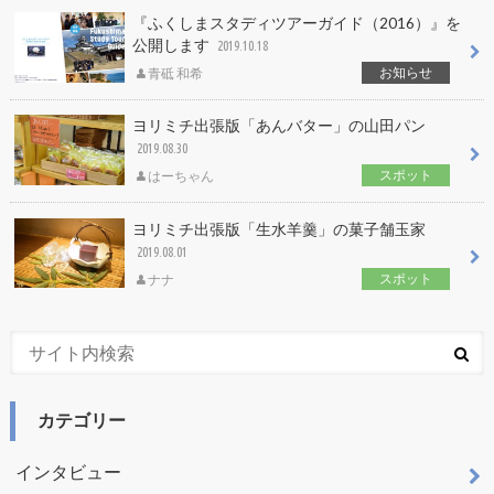
『ふくしまスタディツアーガイド（2016）』を
公開します
2019.10.18
お知らせ
青砥 和希
ヨリミチ出張版「あんバター」の山田パン
2019.08.30
スポット
はーちゃん
ヨリミチ出張版「生水羊羹」の菓子舗玉家
2019.08.01
スポット
ナナ
カテゴリー
インタビュー