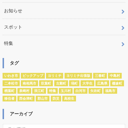
お知らせ
スポット
特集
タグ
いわき市
ピックアップ
ヨリミチ
ヨリミチ出張版
三春町
中島村
二本松市
南相馬市
双葉町
古殿町
塙町
大学生
広島県
棚倉町
楢葉町
泉崎村
浪江町
特集
玉川村
白河市
矢吹町
福島市
移住者
西会津町
郡山市
防災
高校生
アーカイブ