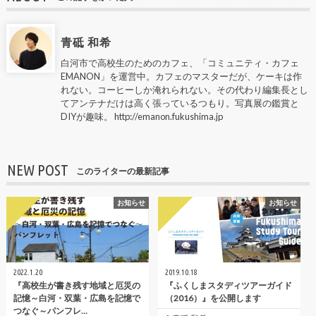
青砥 和希
白河市で高校生のためのカフェ、「コミュニティ・カフェ
EMANON」を運営中。カフェのマスターだが、ケーキは作
れない。コーヒーしか淹れられない。その代わり編集長とし
てアンテナだけは高く張っているつもり。写真展の鑑賞と
DIYが趣味。 http://emanon.fukushima.jp
NEW POST
このライターの最新記事
お知らせ
お知らせ
2022.1.20
2019.10.18
『高校生が書き残す地域と厄災の
『ふくしまスタディツアーガイド
記憶～白河・双葉・広島を記憶で
（2016）』を公開します
つなぐ～パンフレ…