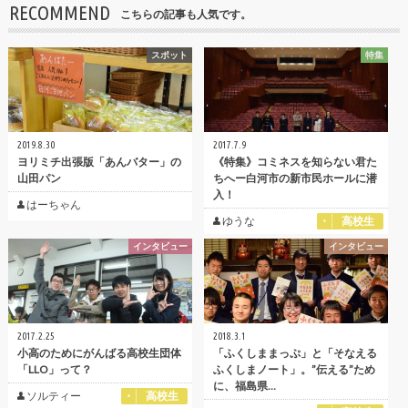
RECOMMEND
こちらの記事も人気です。
スポット
特集
2019.8.30
2017.7.9
ヨリミチ出張版「あんバター」の
《特集》コミネスを知らない君た
山田パン
ちへー白河市の新市民ホールに潜
入！
はーちゃん
ゆうな
高校生
インタビュー
インタビュー
2017.2.25
2018.3.1
小高のためにがんばる高校生団体
「ふくしままっぷ」と「そなえる
「LLO」って？
ふくしまノート」。”伝える”ため
に、福島県…
ソルティー
高校生