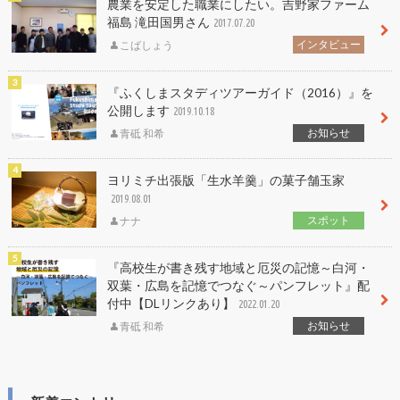
農業を安定した職業にしたい。吉野家ファーム
福島 滝田国男さん
2017.07.20
インタビュー
こばしょう
『ふくしまスタディツアーガイド（2016）』を
公開します
2019.10.18
お知らせ
青砥 和希
ヨリミチ出張版「生水羊羹」の菓子舗玉家
2019.08.01
スポット
ナナ
『高校生が書き残す地域と厄災の記憶～白河・
双葉・広島を記憶でつなぐ～パンフレット』配
付中【DLリンクあり】
2022.01.20
お知らせ
青砥 和希