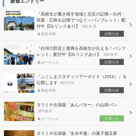
新着エントリー
『高校生が書き残す地域と厄災の記憶～白河・
双葉・広島を記憶でつなぐ～パンフレット』配
付中【DLリンクあり】
2022.01.20
お知らせ
青砥 和希
『白河の防災と復興を高校生が伝える！パンフ
レット』配付中【DLリンクあり】
2020.04.15
お知らせ
はーちゃん
『ふくしまスタディツアーガイド（2016）』を
公開します
2019.10.18
お知らせ
青砥 和希
ヨリミチ出張版「あんバター」の山田パン
2019.08.30
スポット
はーちゃん
ヨリミチ出張版「生水羊羹」の菓子舗玉家