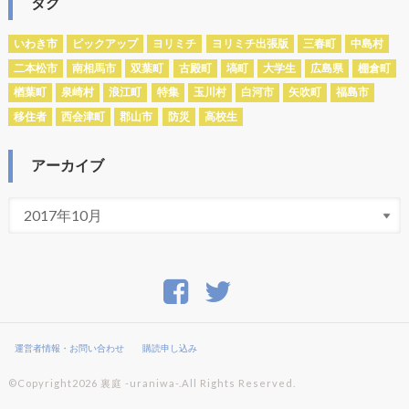
タグ
いわき市
ピックアップ
ヨリミチ
ヨリミチ出張版
三春町
中島村
二本松市
南相馬市
双葉町
古殿町
塙町
大学生
広島県
棚倉町
楢葉町
泉崎村
浪江町
特集
玉川村
白河市
矢吹町
福島市
移住者
西会津町
郡山市
防災
高校生
アーカイブ
運営者情報・お問い合わせ
購読申し込み
©Copyright2026
裏庭 -uraniwa-
.All Rights Reserved.